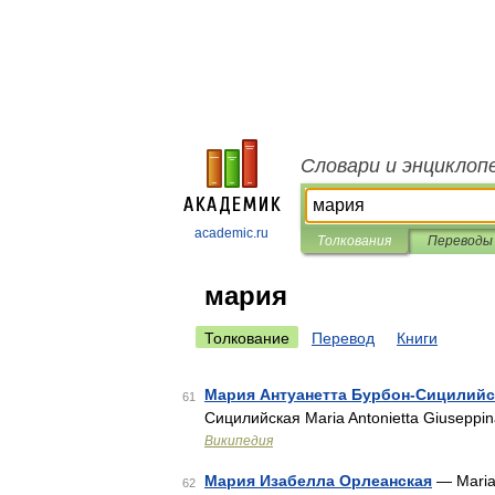
Словари и энциклоп
academic.ru
Толкования
Переводы
мария
Толкование
Перевод
Книги
Мария Антуанетта Бурбон-Сицилийс
61
Сицилийская Maria Antonietta Giuseppin
Википедия
Мария Изабелла Орлеанская
— Maria 
62