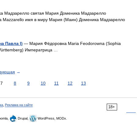
а Мадзарелло святая Мария Доменика Мадзарелло
a Mazzarello имя в миру Мария (Маин) Доменика Мадзарелло
а Павла I)
— Мария Фёдоровна Maria Feodorowna (Sophia
 Württemberg) Императрица …
дующая
→
7
8
9
10
11
12
13
ка
,
Реклама на сайте
18+
omla,
Drupal,
WordPress, MODx.