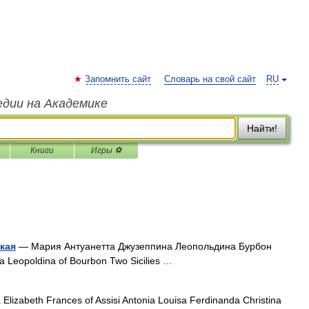
Запомнить сайт
Словарь на свой сайт
RU
едии на Академике
Найти!
Книги
Игры ⚽
кая
— Мария Антуанетта Джузеппина Леопольдина Бурбон
a Leopoldina of Bourbon Two Sicilies …
Elizabeth Frances of Assisi Antonia Louisa Ferdinanda Christina