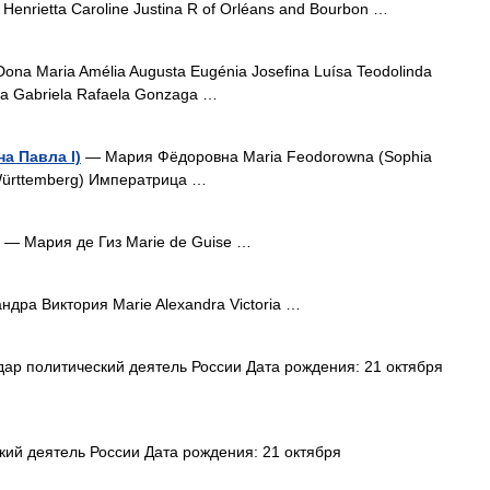
 Henrietta Caroline Justina R of Orléans and Bourbon …
ona Maria Amélia Augusta Eugénia Josefina Luísa Teodolinda
ela Gabriela Rafaela Gonzaga …
а Павла I)
— Мария Фёдоровна Maria Feodorowna (Sophia
 Württemberg) Императрица …
— Мария де Гиз Marie de Guise …
дра Виктория Marie Alexandra Victoria …
р политический деятель России Дата рождения: 21 октября
ий деятель России Дата рождения: 21 октября