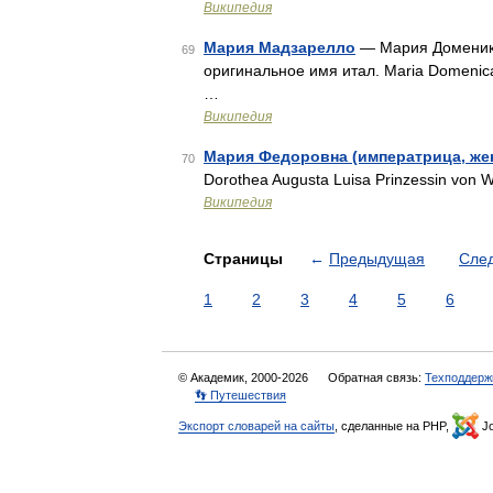
Википедия
Мария Мадзарелло
— Мария Доменик
69
оригинальное имя итал. Maria Domenic
…
Википедия
Мария Федоровна (императрица, жен
70
Dorothea Augusta Luisa Prinzessin von
Википедия
Страницы
←
Предыдущая
Сле
1
2
3
4
5
6
© Академик, 2000-2026
Обратная связь:
Техподдерж
👣 Путешествия
Экспорт словарей на сайты
, сделанные на PHP,
Jo