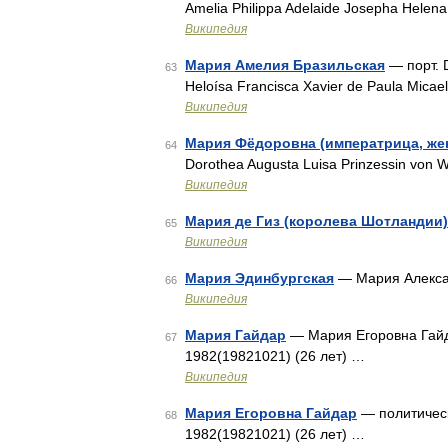
Amelia Philippa Adelaide Josepha Helena
Википедия
Мария Амелия Бразильская
— порт. D
63
Heloísa Francisca Xavier de Paula Mica
Википедия
Мария Фёдоровна (императрица, жен
64
Dorothea Augusta Luisa Prinzessin von
Википедия
Мария де Гиз (королева Шотландии)
65
Википедия
Мария Эдинбургская
— Мария Алексан
66
Википедия
Мария Гайдар
— Мария Егоровна Гайда
67
1982(19821021) (26 лет) …
Википедия
Мария Егоровна Гайдар
— политическ
68
1982(19821021) (26 лет) …